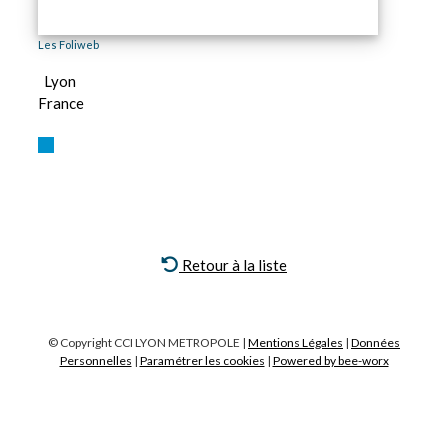
Les Foliweb
Lyon
France
Retour à la liste
© Copyright CCI LYON METROPOLE |
Mentions Légales
|
Données
Personnelles
|
Paramétrer les cookies
|
Powered by bee-worx