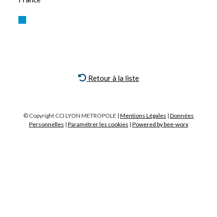
Retour à la liste
© Copyright CCI LYON METROPOLE |
Mentions Légales
|
Données
Personnelles
|
Paramétrer les cookies
|
Powered by bee-worx